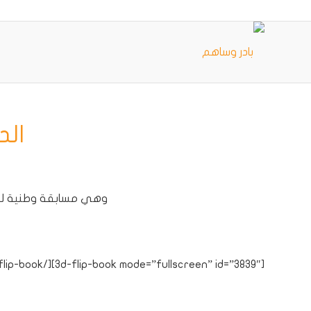
الد
وهي مسابقة وطنية للمش
[3d-flip-book mode=”fullscreen” id=”3839″][/3d-flip-book]