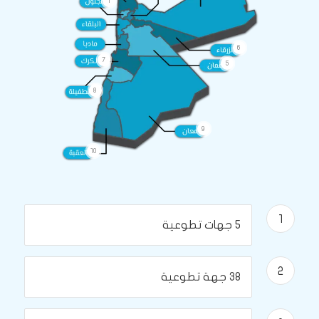
1
6
7
5
8
9
10
1
5 جهات تطوعية
2
38 جهة تطوعية