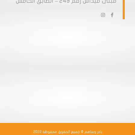
مبنى ميداس رقم 249 – الطابق الخامس
بادر وساهم © جميع الحقوق محفوظة 2022